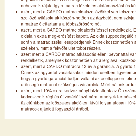
nehezedik rájuk, így a matrac tökéletes alátámasztást és k
azért, mert a CARDO matrac oldalszellőzőkkel van felszerel
szellőzőnyílásoknak köszön-hetően az ágybetét nem szívja b
a matrac élettartama a többszörösére nő.
azért, mert a CARDO matrac oldalerősítéssel rendelkezik. 
oldalain extra meg-erősítést kapott. Az oldalsüppedésgátl
során a matrac szélei lesüppedjenek.Ennek köszönhetően a
széleken, mint a fekvőfelület többi részén.
azért mert a CARDO matrac atkásodás elleni bevonattal van
rendelkezik, amelynek köszönhetően az allergiával küszködő
azért, mert a CARDO matracra 12 év a garancia. A gyártó 12
Önnek az ágybetét vásárlásakor minden esetben figyelembe 
hogy a gyártó garanciát tudjon vállalni az esetlegesen fel
erősségû matracot szükséges vásárolnia.Miért nálunk ér
azért, mert 10% extra kedvezményt biztosítunk az Ön szám
kedveskedik régi és új vásárlói számára, amelyek természe
üzletünkben az időszakos akciókon kívül folyamatosan 10%-
matracok ajánlott fogyasztói árából.