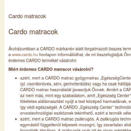
Cardo matracok
Cardo matracok
Áruházunkban a CARDO márkanév alatt forgalmazott összes termé
a
www.cardo.hu
honlapon informálódhat, de mi összefoglaljuk Ön
érdemes CARDO terméket vásárolni.
Miért érdemes CARDO matracot vásárolni?
azért, mert a CARDO matrac gyógymatrac „EgészségCenter
(pl. csontkinövés, sérv, gerincferdülés) vagy ha csak hátfá
CARDO matrac használatát javasoljuk Önnek. Amiért a CA
az nem más, mint egy szabadalom, amit „Egészség Center”
tökéletes alátámasztást nyújt a test középső harmadának, ez
így védi egészségét. A CARDO „Egészség Center” technológ
orvostechnológiai eszköznek tekinthető, ezért a termék vét
azért, mert a CARDO matrac zsákrugós. A zsákrugós techno
egymástól függetlenül képesek mozogni, így zavartalan alvá
forgolódik álmában. A zsákrugók csak ott és olyan mértékb