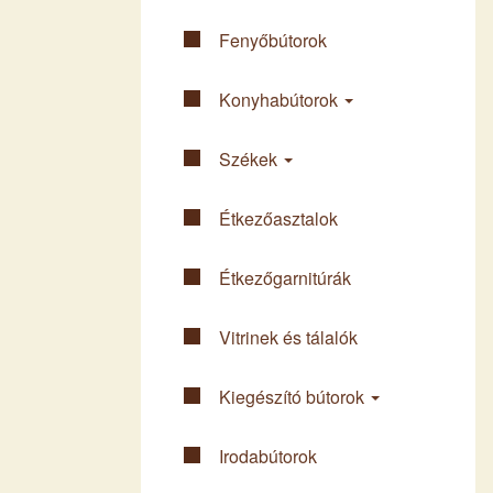
Fenyő­bútorok
Konyha­bútorok
Székek
Étkező­asztalok
Étkező­garnitúrák
Vitrinek és tálalók
Kiegészító bútorok
Iroda­bútorok