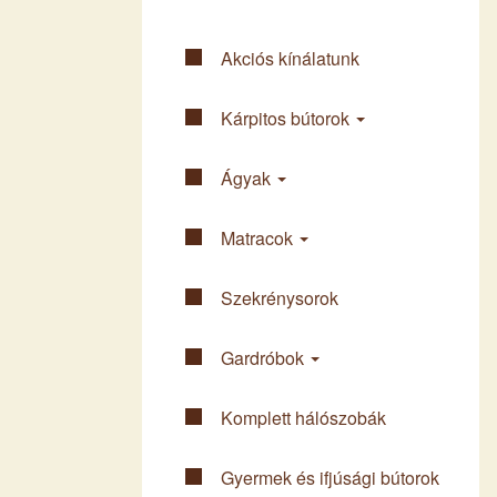
Akciós kínálatunk
Kárpitos bútorok
Ágyak
Matracok
Szekrény­sorok
Gardróbok
Komplett háló­szobák
Gyermek és ifjúsági bútorok