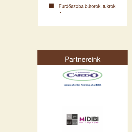
Fürdő­szoba bútorok, tükrök
Partnereink