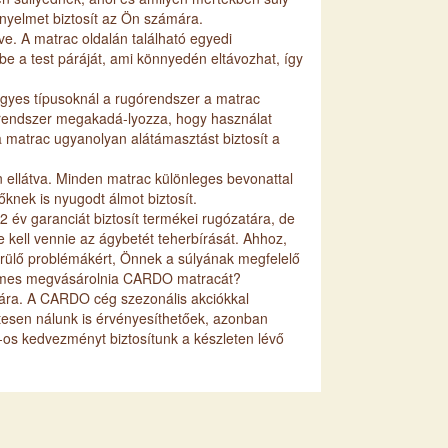
ényelmet biztosít az Ön számára.
ve. A matrac oldalán található egyedi
e a test páráját, ami könnyedén eltávozhat, így
Egyes típusoknál a rugórendszer a matrac
ó rendszer megakadá-lyozza, hogy használat
 matrac ugyanolyan alátámasztást biztosít a
 ellátva. Minden matrac különleges bevonattal
knek is nyugodt álmot biztosít.
 év garanciát biztosít termékei rugózatára, de
kell vennie az ágybetét teherbírását. Ahhoz,
merülő problémákért, Önnek a súlyának megfelelő
demes megvásárolnia CARDO matracát?
ára. A CARDO cég szezonális akciókkal
tesen nálunk is érvényesíthetőek, azonban
os kedvezményt biztosítunk a készleten lévő