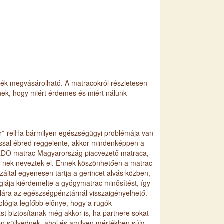
k megvásárolható. A matracokról részletesen
nek, hogy miért érdemes és miért nálunk
”-relHa bármilyen egészségügyi problémája van
jással ébred reggelente, akkor mindenképpen a
RDO matrac Magyarország piacvezető matraca,
-nek neveztek el. Ennek köszönhetően a matrac
által egyenesen tartja a gerincet alvás közben,
iája kiérdemelte a gyógymatrac minősítést, így
elára az egészségpénztárnál visszaigényelhető.
lógia legfőbb előnye, hogy a rugók
st biztosítanak még akkor is, ha partnere sokat
en süllyednek, ahol és amilyen mértékben súly