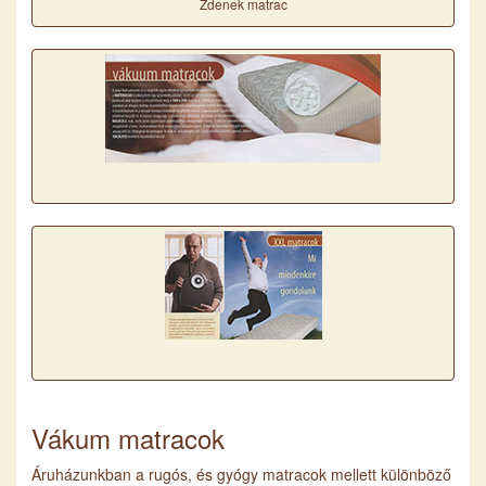
Zdenek matrac
Vákum matracok
Áruházunkban a rugós, és gyógy matracok mellett különböző