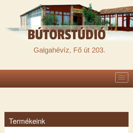
BÚTORSTÚDIÓ
Galgahévíz, Fő út 203.
Toggl
naviga
Termékeink